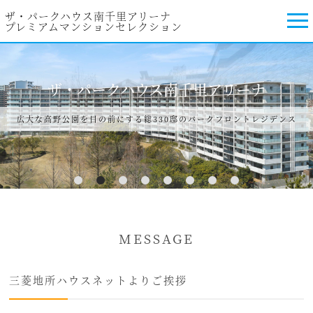
ザ・パークハウス南千里アリーナ
プレミアムマンションセレクション
ザ・パークハウス南千里アリーナ
広大な高野公園を目の前にする総330邸のパークフロントレジデンス
1
2
3
4
5
6
7
8
MESSAGE
三菱地所ハウスネットよりご挨拶