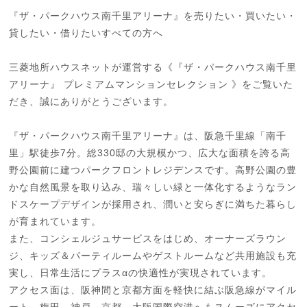
『ザ・パークハウス南千里アリーナ』を売りたい・買いたい・
貸したい・借りたいすべての方へ
三菱地所ハウスネットが運営する《『ザ・パークハウス南千里
アリーナ』 プレミアムマンションセレクション 》をご覧いた
だき、誠にありがとうございます。
『ザ・パークハウス南千里アリーナ』は、阪急千里線「南千
里」駅徒歩7分。総330邸の大規模かつ、広大な面積を誇る高
野公園前に建つパークフロントレジデンスです。高野公園の豊
かな自然風景を取り込み、瑞々しい緑と一体化するようなラン
ドスケープデザインが採用され、潤いと安らぎに満ちた暮らし
が育まれています。
また、コンシェルジュサービスをはじめ、オーナーズラウン
ジ、キッズ＆パーティルームやゲストルームなど共用施設も充
実し、日常生活にプラスαの快適性が実現されています。
アクセス面は、阪神間と京都方面を軽快に結ぶ阪急線がマイル
ート。梅田、神戸、京都、大阪国際空港へもスムーズにアクセ